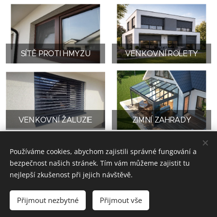
SÍTĚ PROTI HMYZU
VENKOVNÍ ROLETY
VENKOVNÍ ŽALUZIE
ZIMNÍ ZAHRADY
Používáme cookies, abychom zajistili správné fungování a
bezpečnost našich stránek. Tím vám můžeme zajistit tu
© 2020 Ráj stínu s.r.o.
nejlepší zkušenost při jejich návštěvě.
IČ 09657240, Na Panském 640, 747 14 Markvartovice,
info@rajstinu.cz
Přijmout nezbytné
Přijmout vše
Cookies