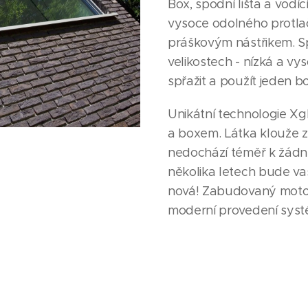
Box, spodní lišta a vodíc
vysoce odolného protla
práškovým nástřikem. Spod
velikostech - nízká a vy
spřažit a použít jeden b
Unikátní technologie Xgl
a boxem. Látka klouže z 
nedochází téměř k žádn
několika letech bude va
nová! Zabudovaný moto
moderní provedení syst