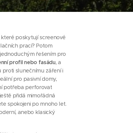
 které poskytují screenové
alačních prací? Potom
e jednoduchým řešením pro
enní profil nebo fasádu
, a
u proti slunečnímu záření i
deální pro pasivní domy,
ení potřeba perforovat
ještě přidá mimořádná
ete spokojeni po mnoho let.
oderní, anebo klasický