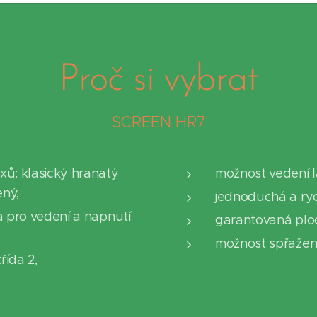
Proč si vybrat
SCREEN HR7
xů: klasický hranatý
možnost vedení la
ný,
jednoduchá a ry
a pro vedení a napnutí
garantovaná plo
možnost spřažení 
řída 2,