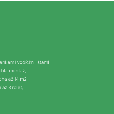
nkem i vodícími lištami,
chlá montáž,
cha až 14 m2
až 3 rolet,