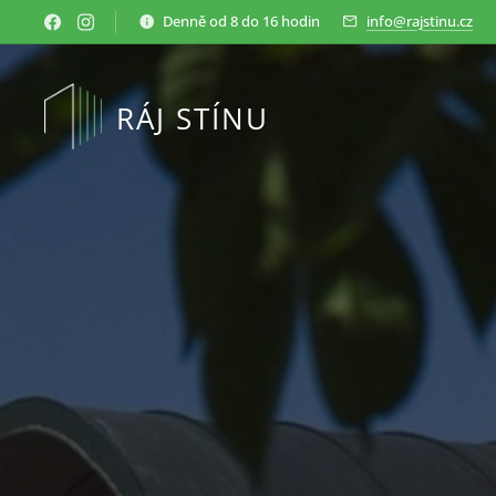
Denně od 8 do 16 hodin
info@rajstinu.cz
RÁJ STÍNU