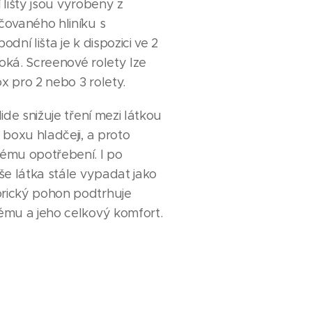
í lišty jsou vyrobeny z
čovaného hliníku s
ní lišta je k dispozici ve 2
soká. Screenové rolety lze
ox pro 2 nebo 3 rolety.
ide snižuje tření mezi látkou
boxu hladčeji, a proto
ému opotřebení. I po
še látka stále vypadat jako
rický pohon podtrhuje
ému a jeho celkový komfort.