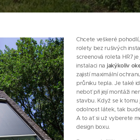
Chcete veškeré pohodlí,
rolety bez rušivých inst
screenová roleta HR7 j
jakýkoliv ok
instalaci na
zajistí maximální ochran
průniku tepla. Je také i
neboť při její montáži n
stavbu. Když se k tomu 
odolnost látek, tak bud
A to ať si už vyberete m
design boxu.