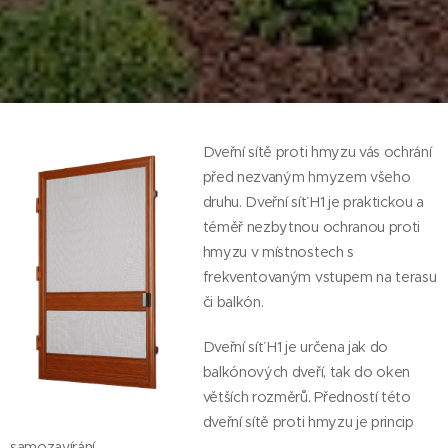
Dveřní sítě proti hmyzu vás ochrání
před nezvaným hmyzem všeho
druhu. Dveřní síť H1 je praktickou a
téměř nezbytnou ochranou proti
hmyzu v místnostech s
frekventovaným vstupem na terasu
či balkón.
Dveřní síť H1 je určena jak do
balkónových dveří, tak do oken
větších rozměrů. Předností této
dveřní sítě proti hmyzu je princip
samozavírání.