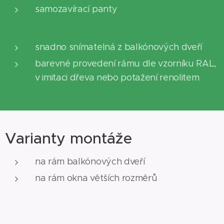
samozavírací panty
snadno snímatelná z balkónových dveří
barevné provedení rámu dle vzorníku RAL,
v imitaci dřeva nebo potažení renolitem
Varianty montáže
na rám balkónových dveří
na rám okna větších rozměrů