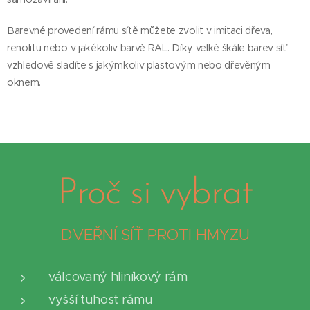
Barevné provedení rámu sítě můžete zvolit v imitaci dřeva,
renolitu nebo v jakékoliv barvě RAL. Díky velké škále barev síť
vzhledově sladíte s jakýmkoliv plastovým nebo dřevěným
oknem.
Proč si vybrat
DVEŘNÍ SÍŤ PROTI HMYZU
válcovaný hliníkový rám
vyšší tuhost rámu