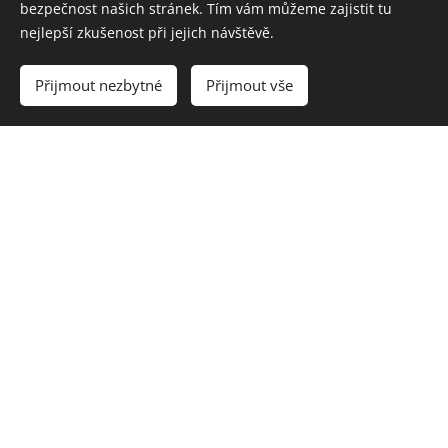
bezpečnost našich stránek. Tím vám můžeme zajistit tu
nejlepší zkušenost při jejich návštěvě.
Přijmout nezbytné
Přijmout vše
Příplatkové barvy Renolit